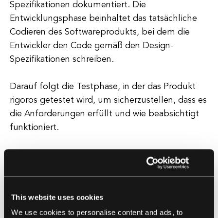
Spezifikationen dokumentiert. Die
Entwicklungsphase beinhaltet das tatsächliche
Codieren des Softwareprodukts, bei dem die
Entwickler den Code gemäß den Design-
Spezifikationen schreiben.
Darauf folgt die Testphase, in der das Produkt
rigoros getestet wird, um sicherzustellen, dass es
die Anforderungen erfüllt und wie beabsichtigt
funktioniert.
Alle während des Tests identifizierten Fehler oder
Probleme werden behoben und korrigiert.
Sobald das Produkt gründlich getestet und
genehmigt wurde, ist es bereit für die
This website uses cookies
Bereitstellung.
We use cookies to personalise content and ads, to