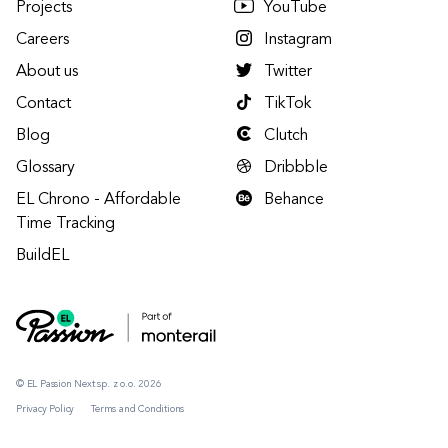
Projects
YouTube
Careers
Instagram
About us
Twitter
Contact
TikTok
Blog
Clutch
Glossary
Dribbble
EL Chrono - Affordable
Behance
Time Tracking
BuildEL
© EL Passion Next sp. z o.o. 2026
Privacy Policy
Terms and Conditions