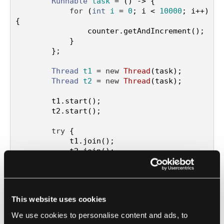
Runnable
task
=
 () -> {

for
 (
int
i
=
0
; i < 
10000
; i++) 
{

                counter.getAndIncrement();

            }

        };

Thread
t1
=
new
Thread
(task);

Thread
t2
=
new
Thread
(task);

        t1.start();

        t2.start();

try
 {

            t1.join();

            t2.join();

        } 
catch
 (InterruptedException e) {

            e.printStackTrace();

        }

This website uses cookies
        System.out.println(
"Zählerstand: "
+ counter.get());

We use cookies to personalise content and ads, to
    }
