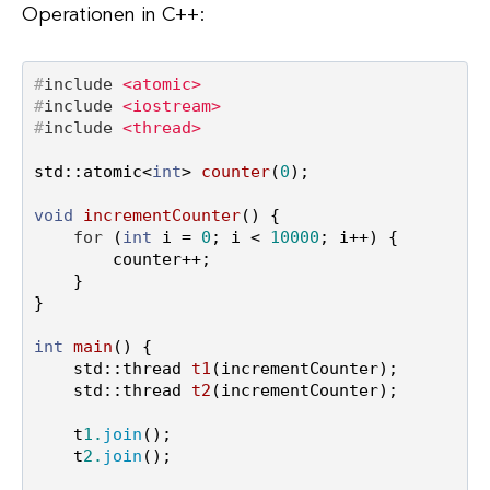
Operationen in C++:
#
include
<atomic>
#
include
<iostream>
#
include
<thread>
std::atomic<
int
> 
counter
(
0
)
;

void
incrementCounter
()
{

for
 (
int
 i = 
0
; i < 
10000
; i++) {

        counter++;

    }

}

int
main
()
{

std::thread 
t1
(incrementCounter)
;

std::thread 
t2
(incrementCounter)
;

    t
1.
join
();

    t
2.
join
();
