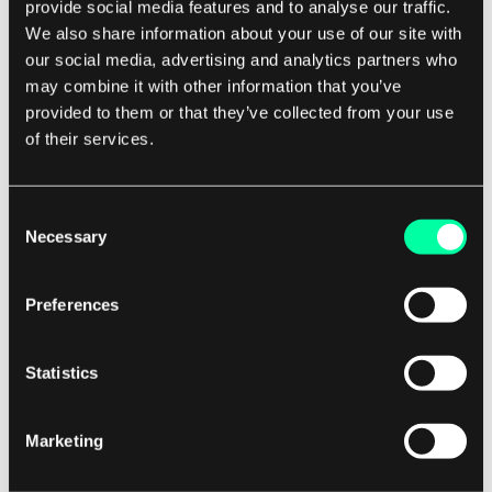
provide social media features and to analyse our traffic.
We also share information about your use of our site with
our social media, advertising and analytics partners who
In diesem Java-Beispiel wird ein AtomicInteger
may combine it with other information that you’ve
provided to them or that they’ve collected from your use
verwendet, um atomare Inkremente auf der
of their services.
Zähler-Variablen durchzuführen. Zwei Threads
führen die Aufgabe gleichzeitig aus, wobei jede
den Zähler um 10.000 erhöht. Der Endwert der
Consent
Necessary
Zähler-Variablen wird auf der Konsole
Selection
ausgegeben, was die korrekte Synchronisation
der atomaren Operationen demonstriert.
Preferences
In Python bieten die Module threading und
Statistics
multiprocessing Unterstützung für atomare
Operationen mit den Klassen Lock und Value. Die
Marketing
Lock-Klasse kann verwendet werden, um den
Zugriff auf freigegebene Ressourcen zu