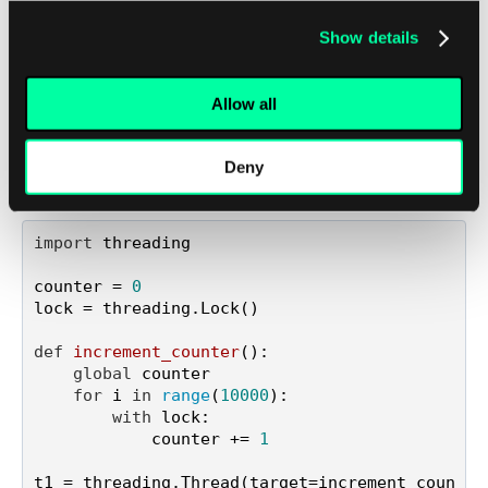
synchronisieren, während die Value-Klasse
Show details
verwendet werden kann, um gemeinsame
Variablen zu erstellen, die atomar zugegriffen
Allow all
werden können. Hier ist ein Beispiel für die
Verwendung von atomaren Operationen in
Deny
Python:
import
 threading

counter = 
0
lock = threading.Lock()

def
increment_counter
():

global
 counter

for
 i 
in
range
(
10000
):

with
 lock:

            counter += 
1
t1 = threading.Thread(target=increment_coun