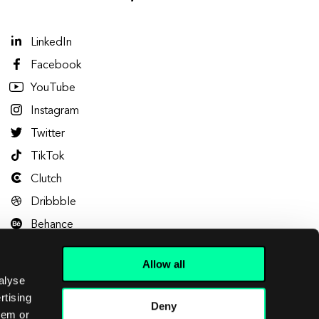
LinkedIn
Facebook
YouTube
Instagram
Twitter
TikTok
Clutch
Dribbble
Behance
Allow all
alyse
rtising
Deny
hem or