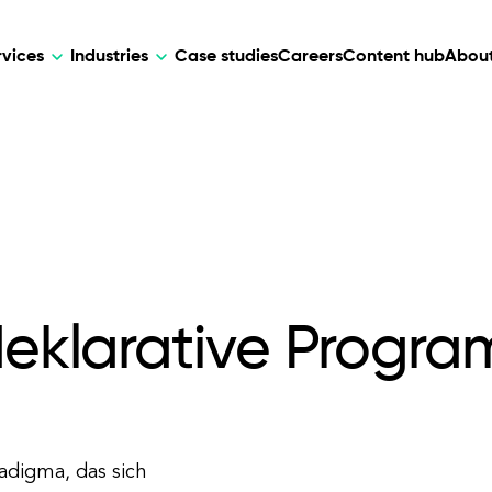
rvices
Industries
Case studies
Careers
Content hub
About
HR Tech
DEVELOPMENT
ARTIFICIAL 
lutions for patient care, data
AI-driven HR tech for automation, e
Web Development
AI Devel
elehealth.
experience, and business growth.
Mobile Development
Webflow Development
 deklarative Progr
adigma, das sich