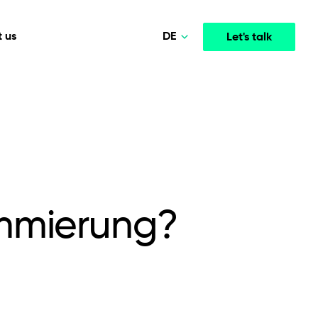
DE
 us
Let's talk
Polski
Norsk
Media & Entertainment
INTELLIGENCE
COOPERATION MODELS
English
mployee
High-performance streaming and media platforms
opment
Agile Project Management
that drive engagement.
Deutsch
ammierung?