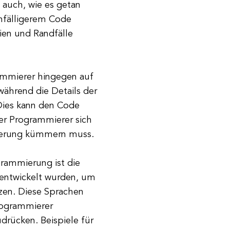
 auch, wie es getan
nfälligerem Code
ien und Randfälle
ammierer hingegen auf
ährend die Details der
ies kann den Code
er Programmierer sich
tierung kümmern muss.
grammierung ist die
 entwickelt wurden, um
zen. Diese Sprachen
rogrammierer
drücken. Beispiele für