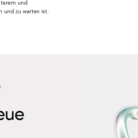
enterem und
 und zu warten ist.
n
neue