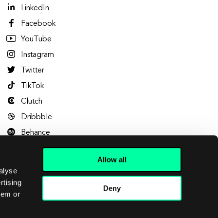
LinkedIn
Facebook
YouTube
Instagram
Twitter
TikTok
Clutch
Dribbble
Behance
Allow all
alyse
rtising
Deny
hem or