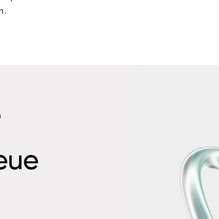
n.
n
neue