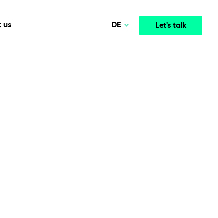
DE
 us
Let's talk
Polski
Norsk
Media & Entertainment
INTELLIGENCE
COOPERATION MODELS
English
mployee
High-performance streaming and media platforms
opment
Agile Project Management
that drive engagement.
Deutsch