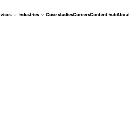
rvices
Industries
Case studies
Careers
Content hub
About
HR Tech
DEVELOPMENT
ARTIFICIAL 
lutions for patient care, data
AI-driven HR tech for automation, e
Web Development
AI Devel
elehealth.
experience, and business growth.
Mobile Development
Webflow Development