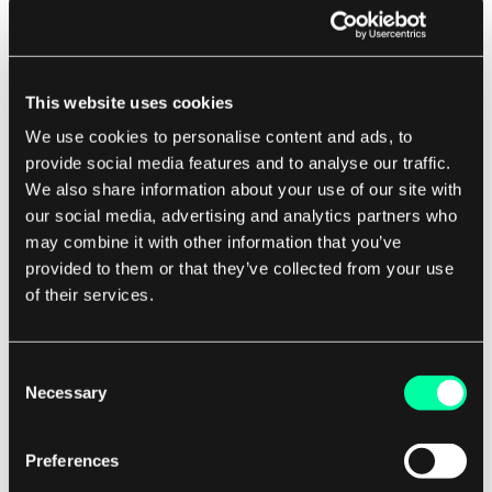
Dies hilft, manuelle Fehler zu reduzieren und
stellt sicher, dass die Infrastruktur in einer
wiederholbaren und skalierbaren Weise
This website uses cookies
bereitgestellt wird. Der Prozess des
We use cookies to personalise content and ads, to
Bootstrappings vollständiger Amazon EKS-
provide social media features and to analyse our traffic.
Cluster mit EKS-Blueprints für Terraform umfasst
We also share information about your use of our site with
our social media, advertising and analytics partners who
das Definieren des gewünschten Zustands der
may combine it with other information that you’ve
Infrastruktur in Terraform-Konfigurationsdateien,
provided to them or that they’ve collected from your use
das Ausführen von Terraform-Befehlen zur
of their services.
Anwendung der Konfiguration und das
Überwachen des Bereitstellungsprozesses.
Consent
Necessary
Selection
Dieser Ansatz ermöglicht es Teams, EKS-Cluster
schnell hochzufahren, Änderungen an der
Preferences
Infrastruktur vorzunehmen und Cluster