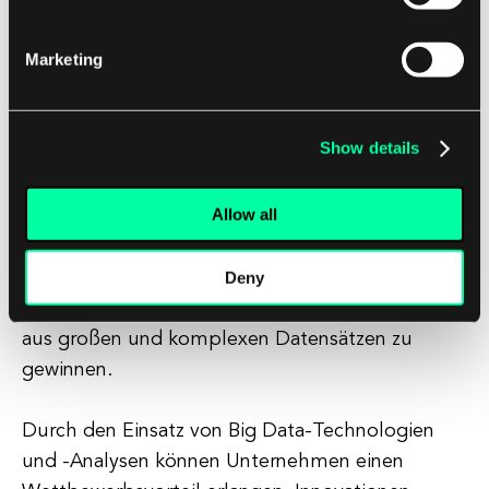
Im Marketing wird Big Data für gezielte
Marketing
Werbung, Kundenprofilierung und
Kampagnenanalyse verwendet.
Show details
Fazit
Allow all
Zusammenfassend lässt sich sagen, dass Big
Data eine entscheidende Rolle in der heutigen
Deny
datengetriebenen Welt spielt, indem es
Organisationen ermöglicht, wertvolle Einblicke
aus großen und komplexen Datensätzen zu
gewinnen.
Durch den Einsatz von Big Data-Technologien
und -Analysen können Unternehmen einen