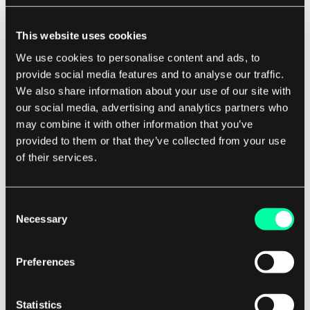
Anwendungen von Big Data
Big Data wird in verschiedenen Branchen und
This website uses cookies
Sektoren eingesetzt, darunter Finanzen,
We use cookies to personalise content and ads, to
Gesundheitswesen, Einzelhandel und Marketing.
provide social media features and to analyse our traffic.
We also share information about your use of our site with
In der Finanzwelt wird Big Data zur
our social media, advertising and analytics partners who
Betrugserkennung, Risikomanagement und
may combine it with other information that you’ve
provided to them or that they’ve collected from your use
algorithmischen Handels eingesetzt.
of their services.
Im Gesundheitswesen wird Big Data für
personalisierte Medizin, Krankheitsüberwachung
Consent
Necessary
und klinische Forschung verwendet.
Selection
Im Einzelhandel wird Big Data für
Preferences
Kundensegmentierung, Bestandsverwaltung und
Preisanpassung genutzt.
Statistics